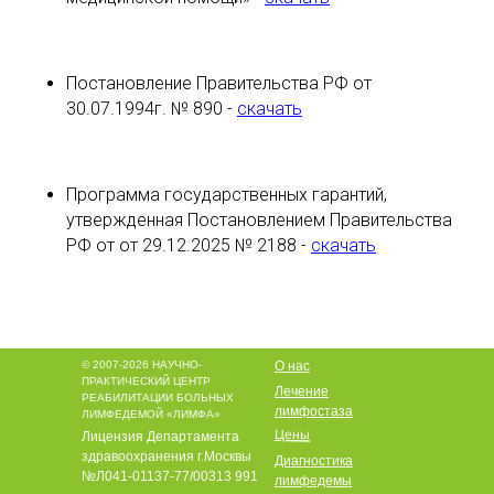
Постановление Правительства РФ от
30.07.1994г. № 890 -
скачать
Программа государственных гарантий,
утвержденная Постановлением Правительства
РФ от от 29.12.2025 № 2188 -
скачать
© 2007-2026 НАУЧНО-
О нас
ПРАКТИЧЕСКИЙ ЦЕНТР
Лечение
РЕАБИЛИТАЦИИ БОЛЬНЫХ
лимфостаза
ЛИМФЕДЕМОЙ «ЛИМФА»
Цены
Лицензия Департамента
здравоохранения г.Москвы
Диагностика
№Л041-01137-77/00313 991
лимфедемы