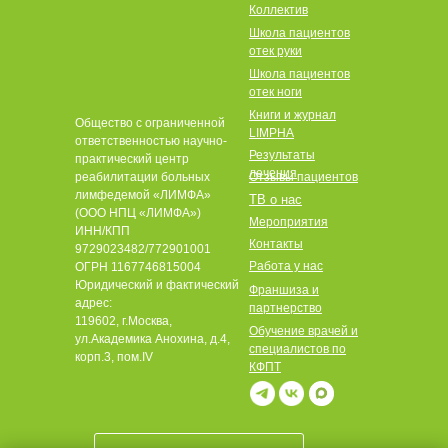
Коллектив
Школа пациентов
отек руки
Школа пациентов
отек ноги
Книги и журнал
Общество с ограниченной
LIMPHA
ответственностью научно-
Результаты
практический центр
лечения
реабилитации больных
Отзывы пациентов
лимфедемой «ЛИМФА»
ТВ о нас
(ООО НПЦ «ЛИМФА»)
Мероприятия
ИНН/КПП
Контакты
9729023482/772901001
Работа у нас
ОГРН 1167746815004
Юридический и фактический
Франшиза и
адрес:
партнерство
119602, г.Москва,
Обучение врачей и
ул.Академика Анохина, д.4,
специалистов по
корп.3, пом.IV
КФПТ