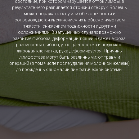
состояние, при котором нарушается отток лимфы, в
результате чего развивается стойкий отёк рук. Болезнь
может поражать одну или обе конечности и
сопровождается увеличением их в объеме, чувством
тяжести, снижением подвижности и другими
осложнениями. В запущенных случаях возможно
развитие фиброза, деформации тканей и даже некроза.
развивается фиброз, утолщается кожа и подкожно-
жировая клетчатка, рука деформируется. Причины
лимфостаза могут быть различными: от травм и
операций (в том числе после удаления молочной железы)
до врожденных аномалий лимфатической системы.